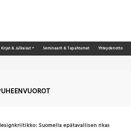
Kirjat & Julkaisut
Seminaarit & Tapahtumat
Yhteydenotto
PUHEENVUOROT
signkriitikko: Suomella epätavallisen rikas