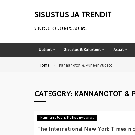
Skip
to
SISUSTUS JA TRENDIT
content
Sisustus, Kalusteet, Astiat…
Uutiset
Sisustus & Kalusteet
Astiat
Home
Kannanotot & Puheenvuorot
CATEGORY:
KANNANOTOT & 
Kannanotot & Puheenvuorot
The International New York Timesin de