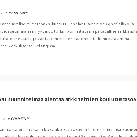
0 COMMENTS
ansainväliseksi Ystäväksi kutsuttu englantilainen designkriitikko ja
rvioi suomalaisen nykymuotoilun ponnistavan epätavallisen rikkaast
bitare-messuilla ja valitsee messujen tarjonnasta kiinnostavimmat
Messukeskuksessa Helsingissä.
oivat suunnitelmaa alentaa arkkitehtien koulutustasoa
0 COMMENTS
enhaminassa pitämässään kokouksessa vakavan huolestumisensa Suome