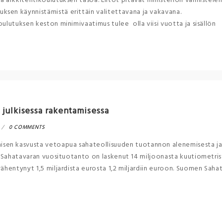
a arkkitehtikoulutuksen tasoa. Liitot pitävät ministeriön valmistel
ksen käynnistämistä erittäin valitettavana ja vakavana.
oulutuksen keston minimivaatimus tulee olla viisi vuotta ja sisällön
 julkisessa rakentamisessa
0 COMMENTS
sen kasvusta vetoapua sahateollisuuden tuotannon alenemisesta j
n. Sahatavaran vuosituotanto on laskenut 14 miljoonasta kuutiometri
ähentynyt 1,5 miljardista eurosta 1,2 miljardiin euroon. Suomen Sahat