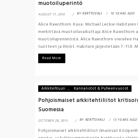
muotoiluperintö
BY
KERTTUVALI
10 YEARS AGO
AUGUST 17, 2016
Alice Rawsthorn. Kuva: Michael Leckie Habitaren K
merkittävä muotoiluvaikuttaja Alice Rawsthorn a
muotoiluperinnöstä. Alice Rawsthorn vierailee Ha
tuotteet ja ilmiöt. Habitare järjestetään 7.-11.9. 
Read More
Arkkitehtuuri
,
Kannanotot & Puheenvuorot
Pohjoismaiset arkkitehtiliitot kritis
Suomessa
BY
KERTTUVALI
13 YEARS AGO
OCTOBER 28, 2013
Pohjoismaiset arkkitehtiliitot ilmaisivat Kööp