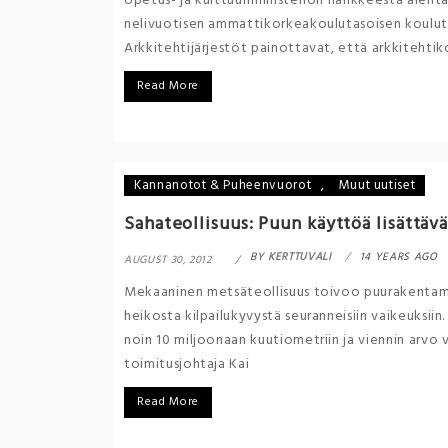
opetus- ja kulttuuriministeriön hankkeesta alenta
nelivuotisen ammattikorkeakoulutasoisen koulutu
Arkkitehtijärjestöt painottavat, että arkkitehtik
Read More
Kannanotot & Puheenvuorot
,
Muut uutiset
Sahateollisuus: Puun käyttöä lisättävä
BY
KERTTUVALI
14 YEARS AGO
AUGUST 30, 2012
Mekaaninen metsäteollisuus toivoo puurakentami
heikosta kilpailukyvystä seuranneisiin vaikeuksii
noin 10 miljoonaan kuutiometriin ja viennin arvo v
toimitusjohtaja Kai
Read More