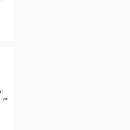
emaa
a
stä
 ry:n