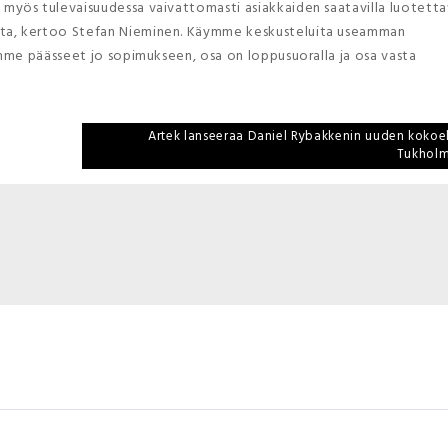
yös tulevaisuudessa vaivattomasti asiakkaiden saatavilla luotetta
ta, kertoo Stefan Nieminen. Käymme keskusteluita useamman
mme päässeet jo sopimukseen, osa on loppusuoralla ja osa vasta
Artek lanseeraa Daniel Rybakkenin uuden koko
Tukholm