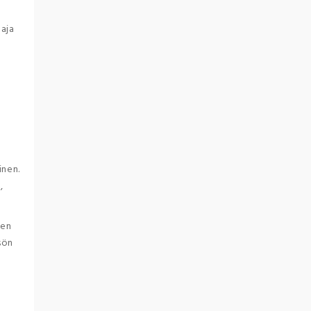
taja
inen.
,
nen
sön