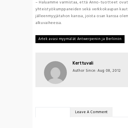
– Haluamme varmistaa, että Anno-tuotteet ovat m
yhteistyökumppaneiden sekä verkkokaupan kaut
jälleenmyyjätahon kanssa, joista osan kanssa ole
alkuvaiheessa.
Post
Artek avasi myymälät Antwerpeniin ja Berliiniin
navigation
Kerttuvali
Author Since: Aug 08, 2012
No Comments
Leave A Comment