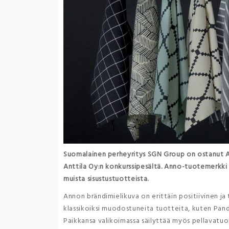
Suomalainen perheyritys SGN Group on ostanut An
Anttila Oy:n konkurssipesältä. Anno-tuotemerkki t
muista sisustustuotteista.
Annon brändimielikuva on erittäin positiivinen ja
klassikoiksi muodostuneita tuotteita, kuten Pando
Paikkansa valikoimassa säilyttää myös pellavatuot