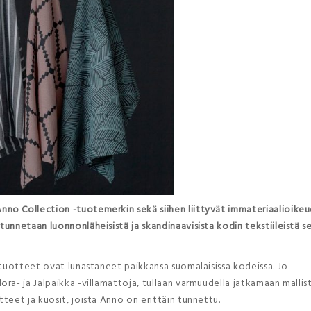
no Collection -tuotemerkin sekä siihen liittyvät immateriaalioike
unnetaan luonnonläheisistä ja skandinaavisista kodin tekstiileistä s
 tuotteet ovat lunastaneet paikkansa suomalaisissa kodeissa. Jo
ra- ja Jalpaikka -villamattoja, tullaan varmuudella jatkamaan mallis
teet ja kuosit, joista Anno on erittäin tunnettu.