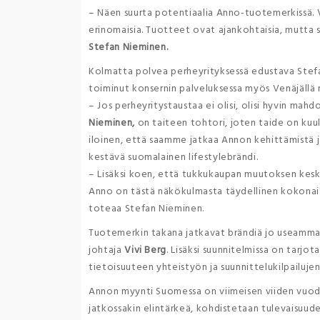
– Näen suurta potentiaalia Anno-tuotemerkissä. 
erinomaisia. Tuotteet ovat ajankohtaisia, mutta 
Stefan Nieminen.
Kolmatta polvea perheyrityksessä edustava Stefan
toiminut konsernin palveluksessa myös Venäjällä 
– Jos perheyritystaustaa ei olisi, olisi hyvin mahdol
Nieminen,
on taiteen tohtori, joten taide on kuul
iloinen, että saamme jatkaa Annon kehittämistä 
kestävä suomalainen lifestylebrändi.
– Lisäksi koen, että tukkukaupan muutoksen kesk
Anno on tästä näkökulmasta täydellinen kokonais
toteaa Stefan Nieminen.
Tuotemerkin takana jatkavat brändiä jo useamma
johtaja
Vivi Berg
. Lisäksi suunnitelmissa on tarjo
tietoisuuteen yhteistyön ja suunnittelukilpailujen
Annon myynti Suomessa on viimeisen viiden vuoden
jatkossakin elintärkeä, kohdistetaan tulevaisuude