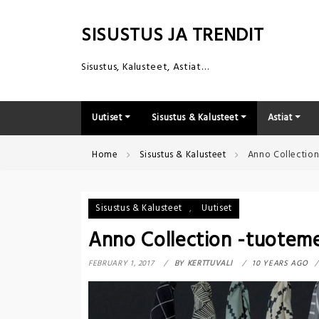
Skip
to
SISUSTUS JA TRENDIT
content
Sisustus, Kalusteet, Astiat…
Uutiset
Sisustus & Kalusteet
Astiat
Home
Sisustus & Kalusteet
Anno Collection
Sisustus & Kalusteet
,
Uutiset
Anno Collection -tuoteme
FEBRUARY 1, 2017
BY
KERTTUVALI
10 YEARS AGO