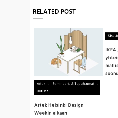
RELATED POST
Sisust
 aloja
IKEA 
n nousuun –
yhtei
aan on nyt
malli
suoma
Artek
,
Seminaarit & Tapahtumat
,
Uutiset
Artek Helsinki Design
Weekin aikaan