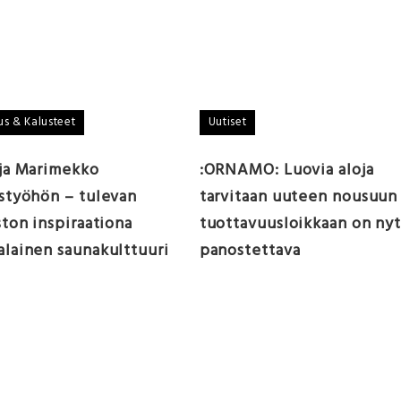
us & Kalusteet
Uutiset
ja Marimekko
:ORNAMO: Luovia aloja
styöhön – tulevan
tarvitaan uuteen nousuun
ston inspiraationa
tuottavuusloikkaan on ny
lainen saunakulttuuri
panostettava