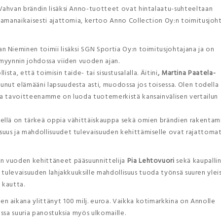
Vahvan brändin lisäksi Anno-tuotteet ovat hintalaatu-suhteeltaan
samanaikaisesti ajattomia, kertoo Anno Collection Oy:n toimitusjoh
 Nieminen toimii lisäksi SGN Sportia Oy:n toimitusjohtajana ja on
myynnin johdossa viiden vuoden ajan.
lista, että toimisin taide- tai sisustusalalla. Äitini
, Martina Paatela-
unut elämääni lapsuudesta asti, muodossa jos toisessa. Olen todella
ja tavoitteenamme on luoda tuotemerkistä kansainvälisen vertailun
ellä on tärkeä oppia vähittäiskauppa sekä omien brändien rakentam
uus ja mahdollisuudet tulevaisuuden kehittämiselle ovat rajattomat
n vuoden kehittäneet pääsuunnittelija
Pia Lehtovuori
sekä kaupalli
ta tulevaisuuden lahjakkuuksille mahdollisuus tuoda työnsä suuren ylei
 kautta.
 aikana ylittänyt 100 milj. euroa. Vaikka kotimarkkina on Annolle
ssa suuria panostuksia myös ulkomaille.