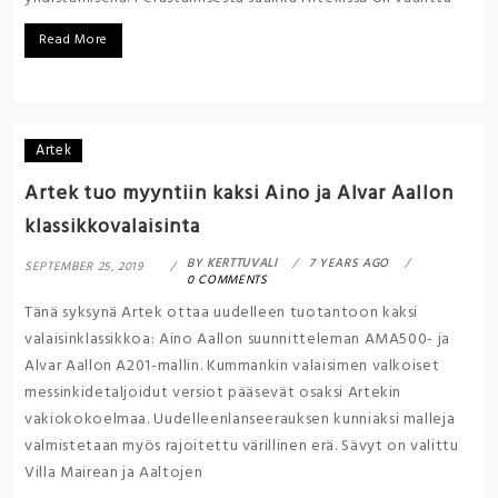
Read More
Artek
Artek tuo myyntiin kaksi Aino ja Alvar Aallon
klassikkovalaisinta
BY
KERTTUVALI
7 YEARS AGO
SEPTEMBER 25, 2019
0 COMMENTS
Tänä syksynä Artek ottaa uudelleen tuotantoon kaksi
valaisinklassikkoa: Aino Aallon suunnitteleman AMA500- ja
Alvar Aallon A201-mallin. Kummankin valaisimen valkoiset
messinkidetaljoidut versiot pääsevät osaksi Artekin
vakiokokoelmaa. Uudelleenlanseerauksen kunniaksi malleja
valmistetaan myös rajoitettu värillinen erä. Sävyt on valittu
Villa Mairean ja Aaltojen