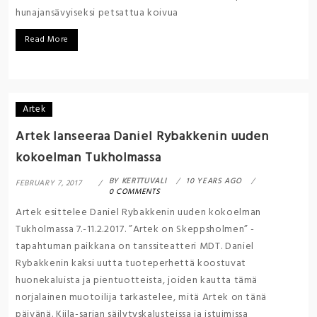
hunajansävyiseksi petsattua koivua
Read More
Artek
Artek lanseeraa Daniel Rybakkenin uuden
kokoelman Tukholmassa
BY
KERTTUVALI
10 YEARS AGO
FEBRUARY 7, 2017
0 COMMENTS
Artek esittelee Daniel Rybakkenin uuden kokoelman
Tukholmassa 7.-11.2.2017. ”Artek on Skeppsholmen” -
tapahtuman paikkana on tanssiteatteri MDT. Daniel
Rybakkenin kaksi uutta tuoteperhettä koostuvat
huonekaluista ja pientuotteista, joiden kautta tämä
norjalainen muotoilija tarkastelee, mitä Artek on tänä
päivänä. Kiila-sarjan säilytyskalusteissa ja istuimissa