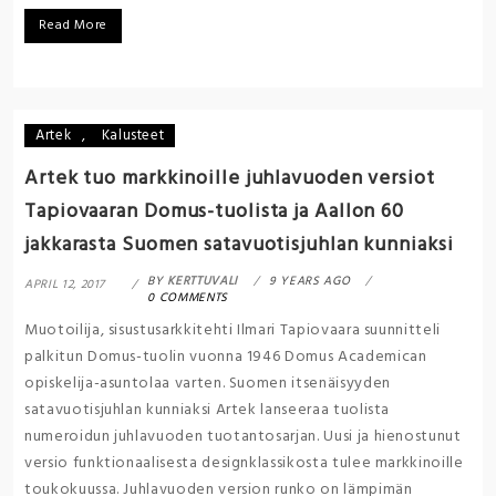
Read More
Artek
,
Kalusteet
Artek tuo markkinoille juhlavuoden versiot
Tapiovaaran Domus-tuolista ja Aallon 60
jakkarasta Suomen satavuotisjuhlan kunniaksi
BY
KERTTUVALI
9 YEARS AGO
APRIL 12, 2017
0 COMMENTS
Muotoilija, sisustusarkkitehti Ilmari Tapiovaara suunnitteli
palkitun Domus-tuolin vuonna 1946 Domus Academican
opiskelija-asuntolaa varten. Suomen itsenäisyyden
satavuotisjuhlan kunniaksi Artek lanseeraa tuolista
numeroidun juhlavuoden tuotantosarjan. Uusi ja hienostunut
versio funktionaalisesta designklassikosta tulee markkinoille
toukokuussa. Juhlavuoden version runko on lämpimän