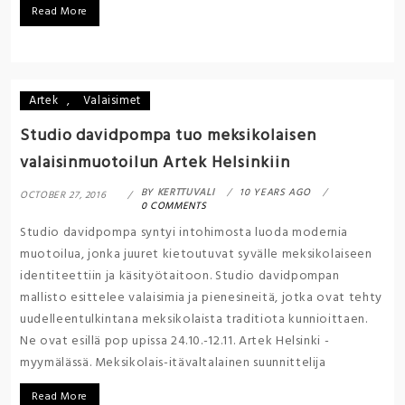
Read More
Artek
,
Valaisimet
Studio davidpompa tuo meksikolaisen
valaisinmuotoilun Artek Helsinkiin
BY
KERTTUVALI
10 YEARS AGO
OCTOBER 27, 2016
0 COMMENTS
Studio davidpompa syntyi intohimosta luoda modernia
muotoilua, jonka juuret kietoutuvat syvälle meksikolaiseen
identiteettiin ja käsityötaitoon. Studio davidpompan
mallisto esittelee valaisimia ja pienesineitä, jotka ovat tehty
uudelleentulkintana meksikolaista traditiota kunnioittaen.
Ne ovat esillä pop upissa 24.10.-12.11. Artek Helsinki -
myymälässä. Meksikolais-itävaltalainen suunnittelija
Read More