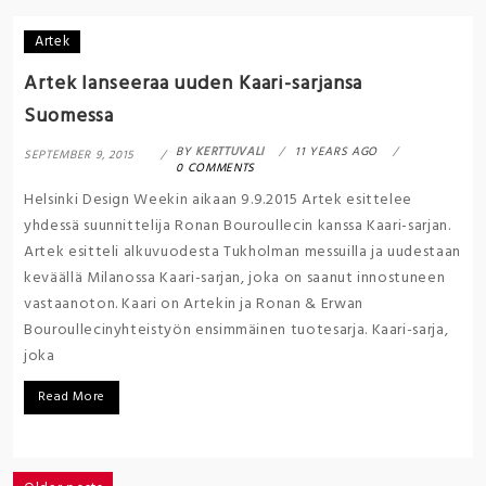
Artek
Artek lanseeraa uuden Kaari-sarjansa
Suomessa
BY
KERTTUVALI
11 YEARS AGO
SEPTEMBER 9, 2015
0 COMMENTS
Helsinki Design Weekin aikaan 9.9.2015 Artek esittelee
yhdessä suunnittelija Ronan Bouroullecin kanssa Kaari-sarjan.
Artek esitteli alkuvuodesta Tukholman messuilla ja uudestaan
keväällä Milanossa Kaari-sarjan, joka on saanut innostuneen
vastaanoton. Kaari on Artekin ja Ronan & Erwan
Bouroullecinyhteistyön ensimmäinen tuotesarja. Kaari-sarja,
joka
Read More