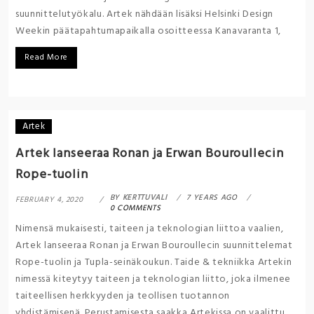
suunnittelutyökalu. Artek nähdään lisäksi Helsinki Design
Weekin päätapahtumapaikalla osoitteessa Kanavaranta 1,
Read More
Artek
Artek lanseeraa Ronan ja Erwan Bouroullecin
Rope-tuolin
BY
KERTTUVALI
7 YEARS AGO
FEBRUARY 4, 2020
0 COMMENTS
Nimensä mukaisesti, taiteen ja teknologian liittoa vaalien,
Artek lanseeraa Ronan ja Erwan Bouroullecin suunnittelemat
Rope-tuolin ja Tupla-seinäkoukun. Taide & tekniikka Artekin
nimessä kiteytyy taiteen ja teknologian liitto, joka ilmenee
taiteellisen herkkyyden ja teollisen tuotannon
yhdistämisenä. Perustamisesta saakka Artekissa on vaalittu