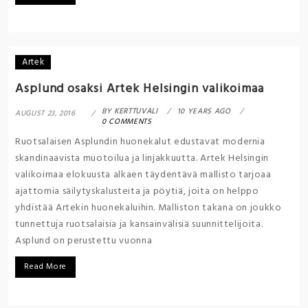
Artek
Asplund osaksi Artek Helsingin valikoimaa
BY
KERTTUVALI
10 YEARS AGO
AUGUST 23, 2016
0 COMMENTS
Ruotsalaisen Asplundin huonekalut edustavat modernia
skandinaavista muotoilua ja linjakkuutta. Artek Helsingin
valikoimaa elokuusta alkaen täydentävä mallisto tarjoaa
ajattomia säilytyskalusteita ja pöytiä, joita on helppo
yhdistää Artekin huonekaluihin. Malliston takana on joukko
tunnettuja ruotsalaisia ja kansainvälisiä suunnittelijoita.
Asplund on perustettu vuonna
Read More