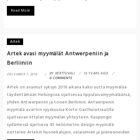
Read More
Artek
Artek avasi myymälät Antwerpeniin ja
Berliiniin
BY
KERTTUVALI
10 YEARS AGO
DECEMBER 7, 2016
0 COMMENTS
Artek on avannut syksyn 2016 aikana kaksi uutta myymälää
täydentämään Helsingissä sijaitsevaa lippulaivamyymäläänsä,
yhden Antwerpeniin ja toisen Berliiniin. Antwerpenin
myymälä avattiin syyskuussa Korte Gasthuisstraatilla
sijaitsevan Iittalan myymälän yhteyteen. Kaupungin
sydämessä sijaitseva 45 neliömetrin design-myymälä
esittelee Artekin huonekalujen, valaisimien ja pienesineiden