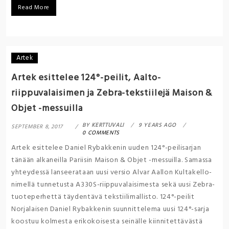
Read More
Artek
Artek esittelee 124°-peilit, Aalto-
riippuvalaisimen ja Zebra-tekstiilejä Maison &
Objet -messuilla
BY
KERTTUVALI
9 YEARS AGO
SEPTEMBER 8, 2017
0 COMMENTS
Artek esittelee Daniel Rybakkenin uuden 124°-peilisarjan
tänään alkaneilla Pariisin Maison & Objet -messuilla. Samassa
yhteydessä lanseerataan uusi versio Alvar Aallon Kultakello-
nimellä tunnetusta A330S-riippuvalaisimesta sekä uusi Zebra-
tuoteperhettä täydentävä tekstiilimallisto. 124°-peilit
Norjalaisen Daniel Rybakkenin suunnittelema uusi 124°-sarja
koostuu kolmesta erikokoisesta seinälle kiinnitettävästä