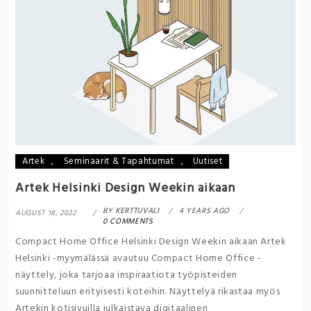
Artek
,
Seminaarit & Tapahtumat
,
Uutiset
Artek Helsinki Design Weekin aikaan
BY
KERTTUVALI
4 YEARS AGO
AUGUST 18, 2022
0 COMMENTS
Compact Home Office Helsinki Design Weekin aikaan Artek
Helsinki -myymälässä avautuu Compact Home Office -
näyttely, joka tarjoaa inspiraatiota työpisteiden
suunnitteluun erityisesti koteihin. Näyttelyä rikastaa myös
Artekin kotisivuilla julkaistava digitaalinen