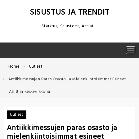
Skip
to
SISUSTUS JA TRENDIT
content
Sisustus, Kalusteet, Astiat…
Tog
navi
Home
Uutiset
Antiikkimessujen Paras Osasto Ja Mielenkiintoisimmat Esineet
Valittiin Keskiviikkona
Uutiset
Antiikkimessujen paras osasto ja
mielenkiintoisimmat esineet