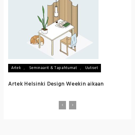
U
:
n
p
Artek
,
Seminaarit & Tapahtumat
,
Uutiset
Artek Helsinki Design Weekin aikaan