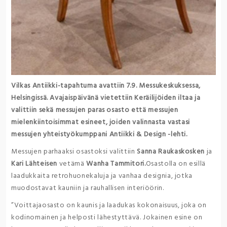
Vilkas Antiikki-tapahtuma avattiin 7.9. Messukeskuksessa,
Helsingissä. Avajaispäivänä vietettiin Keräilijöiden iltaa ja
valittiin sekä messujen paras osasto että messujen
mielenkiintoisimmat esineet, joiden valinnasta vastasi
messujen yhteistyökumppani Antiikki & Design -lehti.
Messujen parhaaksi osastoksi valittiin
Sanna Raukaskosken
ja
Kari Lähteisen
vetämä
Wanha Tammitori.
Osastolla on esillä
laadukkaita retrohuonekaluja ja vanhaa designia, jotka
muodostavat kauniin ja rauhallisen interiöörin.
”Voittajaosasto on kaunis ja laadukas kokonaisuus, joka on
kodinomainen ja helposti lähestyttävä. Jokainen esine on