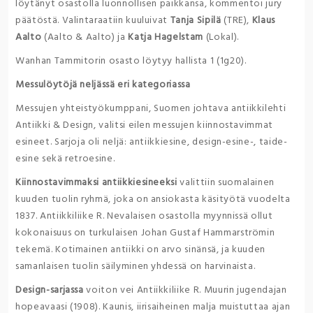
löytänyt osastolla luonnollisen paikkansa, kommentoi jury
päätöstä. Valintaraatiin kuuluivat
Tanja Sipilä
(TRE),
Klaus
Aalto
(Aalto & Aalto) ja
Katja Hagelstam
(Lokal).
Wanhan Tammitorin osasto löytyy hallista 1 (1g20).
Messulöytöjä neljässä eri kategoriassa
Messujen yhteistyökumppani, Suomen johtava antiikkilehti
Antiikki & Design, valitsi eilen messujen kiinnostavimmat
esineet. Sarjoja oli neljä: antiikkiesine, design-esine-, taide-
esine sekä retroesine.
Kiinnostavimmaksi antiikkiesineeksi
valittiin suomalainen
kuuden tuolin ryhmä, joka on ansiokasta käsityötä vuodelta
1837. Antiikkiliike R. Nevalaisen osastolla myynnissä ollut
kokonaisuus on turkulaisen Johan Gustaf Hammarströmin
tekemä. Kotimainen antiikki on arvo sinänsä, ja kuuden
samanlaisen tuolin säilyminen yhdessä on harvinaista.
Design-sarjassa
voiton vei Antiikkiliike R. Muurin jugendajan
hopeavaasi (1908). Kaunis, iirisaiheinen malja muistuttaa ajan