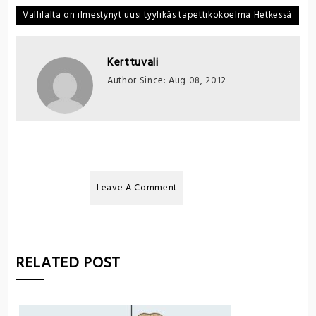
Vallilalta on ilmestynyt uusi tyylikäs tapettikokoelma Hetkessä
Kerttuvali
Author Since: Aug 08, 2012
No Comments
Leave A Comment
RELATED POST