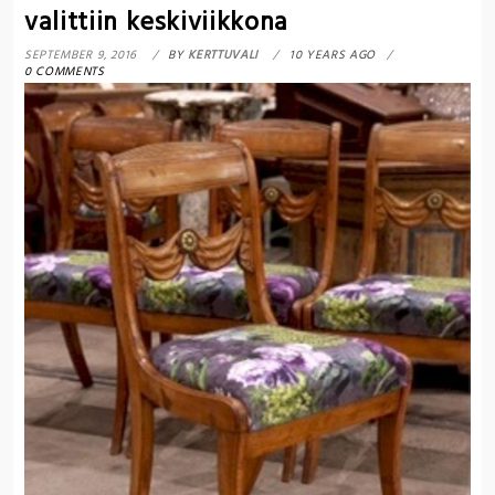
valittiin keskiviikkona
SEPTEMBER 9, 2016
BY
KERTTUVALI
10 YEARS AGO
0 COMMENTS