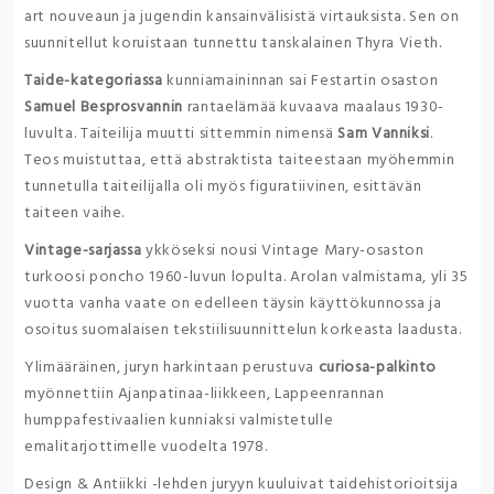
art nouveaun ja jugendin kansainvälisistä virtauksista. Sen on
suunnitellut koruistaan tunnettu tanskalainen Thyra Vieth.
Taide-kategoriassa
kunniamaininnan sai Festartin osaston
Samuel Besprosvannin
rantaelämää kuvaava maalaus 1930-
luvulta. Taiteilija muutti sittemmin nimensä
Sam Vanniksi
.
Teos muistuttaa, että abstraktista taiteestaan myöhemmin
tunnetulla taiteilijalla oli myös figuratiivinen, esittävän
taiteen vaihe.
Vintage-sarjassa
ykköseksi nousi Vintage Mary-osaston
turkoosi poncho 1960-luvun lopulta. Arolan valmistama, yli 35
vuotta vanha vaate on edelleen täysin käyttökunnossa ja
osoitus suomalaisen tekstiilisuunnittelun korkeasta laadusta.
Ylimääräinen, juryn harkintaan perustuva
curiosa-palkinto
myönnettiin Ajanpatinaa-liikkeen, Lappeenrannan
humppafestivaalien kunniaksi valmistetulle
emalitarjottimelle vuodelta 1978.
Design & Antiikki -lehden juryyn kuuluivat taidehistorioitsija