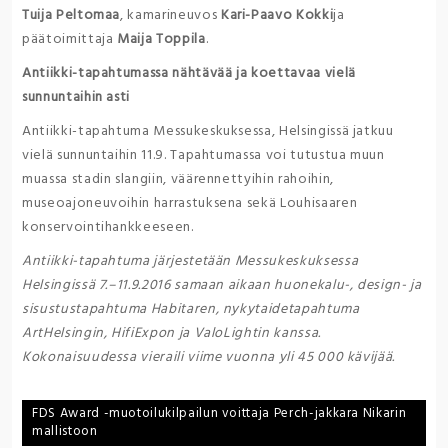
Tuija Peltomaa
, kamarineuvos
Kari-Paavo Kokki
ja
päätoimittaja
Maija Toppila
.
Antiikki-tapahtumassa nähtävää ja koettavaa vielä
sunnuntaihin asti
Antiikki-tapahtuma Messukeskuksessa, Helsingissä jatkuu
vielä sunnuntaihin 11.9. Tapahtumassa voi tutustua muun
muassa stadin slangiin, väärennettyihin rahoihin,
museoajoneuvoihin harrastuksena sekä Louhisaaren
konservointihankkeeseen.
Antiikki-tapahtuma järjestetään Messukeskuksessa
Helsingissä 7.–11.9.2016 samaan aikaan huonekalu-, design- ja
sisustustapahtuma Habitaren, nykytaidetapahtuma
ArtHelsingin, HifiExpon ja ValoLightin kanssa.
Kokonaisuudessa vieraili viime vuonna yli 45 000 kävijää.
Post
FDS Award -muotoilukilpailun voittaja Perch-jakkara Nikarin
mallistoon
navigation