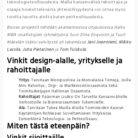
teknologiateollisuudesta. Mallia kansainvälisiä rahoittajia ja
osaajia houkuttelevasta yhteisöllisyydestä voi ottaa myös
toisilta luovilta aloilta kuten peliteollisuudesta.
Bisnes-projektit tehdään akateemisessa ohjauksessa Aalto
MBA-osallistujien ryhmätyönä. Suvi-Elina Enqvistin ja Tuuli
Mäkelän lisäksi selvitystä oli tekemässä
Jani Joenniemi
,
Mikko
Lassila
,
Juha Pietarinen
ja
Tom Tuiskula
.
Vinkit design-alalle, yritykselle ja
rahoittajalle
Yritys
: Tarvitaan Monipuolisia Ja Monialaisia Tiimejä, Joilla
Mm. Rahoitus-, Digi- Ja Markkinointiosaamista Sekä
Toimitusketjujen Hallinnan Osaamista.
Rahoittajat
: Pääoman Lisäksi On Tarvetta Kansainvälisille
Verkostoille Ja Bisnesosaamisen Tukemiselle.
Ala
: Tarvitaan Tukea Muilla Aloilla Toimineiden Kasvun
Käytäntöjen Rohkeaan Soveltamiseen Yrityksissä.
Esimerkkinä Teknologia- Ja Peliteollisuus.
Miten tästä eteenpäin?
Vinkit sijoittajille