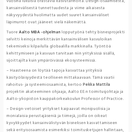
vuosina lukuisia orastavia kasvutarinoita. Design-osaamisesta,
kansainvälisestä tunnettuudesta ja viime aikaisesta
näkyvyydestä huolimatta uudet suuret kansainväliset
läpimurrot ovat jääneet vielä näkemättä.
Tuore
Aalto MBA -ohjelman
lopputyönä tehty bisnesprojekti
selvitti keinoja merkittävän kansainvälisen kasvuloikan
tekemiseksi kilpailulla globaalilla markkinalla. Työntöä
kehittymiseen ja kasvuun tarvitaan niin yrityksissä sisällä,
sijoittajilta kuin ympäröivässä ekosysteemissä.
– Haasteena on löytää tapoja kasvattaa yrityksiä
käsityöläisyydestä teolliseen mittakaavaan. Tämä vaatii
rahoitus- ja systeemiosaamista, kertoo
Pekka Mattila
projektin akateeminen ohjaaja, Aalto EE:n toimitusjohtaja ja
Aalto-yliopiston kauppakorkeakoulun Professor of Practice.
– Design-vetoiset yritykset kaipaavat monipuolisia ja
monialaisia perustajäseniä ja tiimejä, joilla on oikeat
kyvykkyydet kansainvälistyvän bisneksen kasvattamiseen
sekä erityisosaamista esimerkiksi toimitusketjujen hallintaan,