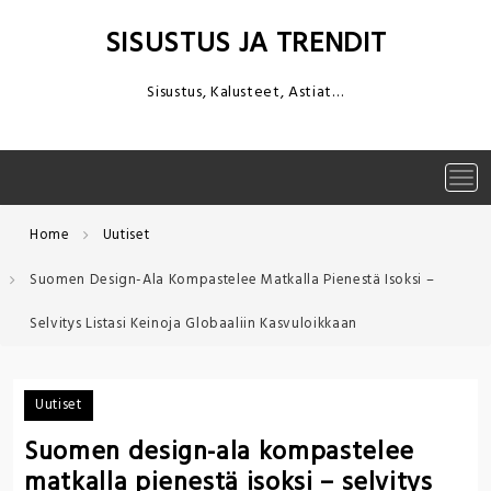
Skip
to
SISUSTUS JA TRENDIT
content
Sisustus, Kalusteet, Astiat…
Tog
navi
Home
Uutiset
Suomen Design-Ala Kompastelee Matkalla Pienestä Isoksi –
Selvitys Listasi Keinoja Globaaliin Kasvuloikkaan
Uutiset
Suomen design-ala kompastelee
matkalla pienestä isoksi – selvitys