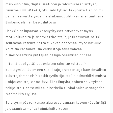
markkinointiin, digitalisaatioon ja rahoitukseen liittyen,
tiivistää
Tuuli Mäkelä,
yksi selvityksen tekijöistä
.
Hän toimii
parhaillaanyrittäjyyden ja elinkeinopolitiikan asiantuntijana
Elinkeinoelämän keskusliitossa.
Lisäksi alan lupaavat kasvuyritykset tarvitsevat myös
motivoituneita ja osaavia rahoittajia, jotka tuovat paitsi
seuraavaa kasvuvaihetta tukevaa pääomaa, myös kasvulle
kriittisiä kansainvälisiä verkostoja sekä vahvaa
bisnesosaamista yrittäjien design-osaamisen rinnalle.
– Tämä edellyttää uudenlaisen rahoituskulttuurin
kehittymistä Suomeen sekä laajoja verkostoja kansainvälisiin,
kuluttajabrändeihin keskittyviin sijoittajiin esimerkiksi muista
Pohjoismaista, sanoo
Suvi-Elina Enqvist
, toinen selvityksen
tekijöistä. Hän toimii tällä hetkellä Global Sales Managerina
Marimekko Oyj:ssä.
Selvitys myös rohkaisee alaa soveltamaan kasvun käytäntöjä
ja osaamista muilta toimialoilta kuten