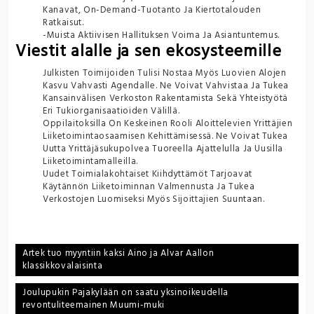
Kanavat, On-Demand-Tuotanto Ja Kiertotalouden
Ratkaisut.
-Muista Aktiivisen Hallituksen Voima Ja Asiantuntemus.
Viestit alalle ja sen ekosysteemille
Julkisten Toimijoiden Tulisi Nostaa Myös Luovien Alojen
Kasvu Vahvasti Agendalle. Ne Voivat Vahvistaa Ja Tukea
Kansainvälisen Verkoston Rakentamista Sekä Yhteistyötä
Eri Tukiorganisaatioiden Välillä.
Oppilaitoksilla On Keskeinen Rooli Aloittelevien Yrittäjien
Liiketoimintaosaamisen Kehittämisessä. Ne Voivat Tukea
Uutta Yrittäjäsukupolvea Tuoreella Ajattelulla Ja Uusilla
Liiketoimintamalleilla.
Uudet Toimialakohtaiset Kiihdyttämöt Tarjoavat
Käytännön Liiketoiminnan Valmennusta Ja Tukea
Verkostojen Luomiseksi Myös Sijoittajien Suuntaan.
Post
Artek tuo myyntiin kaksi Aino ja Alvar Aallon
klassikkovalaisinta
navigation
Joulupukin Pajakylään on saatu yksinoikeudella
revontuliteemainen Muumi-muki