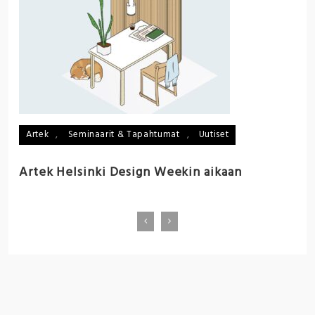
:
n
p
Artek
,
Seminaarit & Tapahtumat
,
Uutiset
Artek Helsinki Design Weekin aikaan