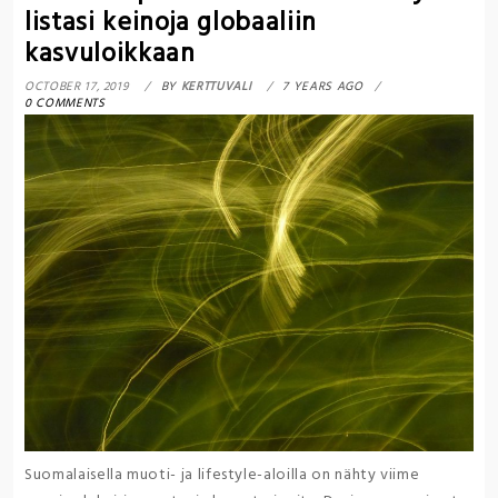
listasi keinoja globaaliin
kasvuloikkaan
OCTOBER 17, 2019
BY
KERTTUVALI
7 YEARS AGO
0 COMMENTS
Suomalaisella muoti- ja lifestyle-aloilla on nähty viime