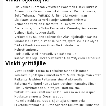
Ole Valmis Tuomaan Yritykseen Pääoman Lisäksi Rutkasti
Ammatillista Osaamistasi Liiketoiminnan Kehittämisestä,
Sekä Tukemaan Yrittäjää Ja Tiimiä Liiketoiminnan
Skaalaamisessa Ja Verkostojen Muodostamisessa.
Valmenna Yrittäjän Osaamista Ja Tavoitteiden
Asettamista, Jotta Yritys Esimerkiksi Menestyy Seuraavan
Vaiheen Rahoituskierroksilla.
Verkostoidu Muiden Kokeneiden Alan Sijoittajien Kanssa
Suomessa Ja Pohjoismaissa. Sijoittajayhteisöillä On Myös
Tärkeä Rooli Kansainvälisen Verkostoitumisen
Helpottamisessa.
Tutki Aktiivisesti Innovatiivisia Rahasto- Ja
Rahoitusmalleja, Jotka Vastaavat Alan Yrityksien Tarpeisiin.
Vinkit yrittäjille
Viesti Brändin Tarina Ja Tarkoitus Mahdollisimman
Selkeästi. Sijoittajia Kiinnostaa Mm. Minkä Ongelman Yrität
Ratkaista Ja Miten Ratkaisusi Istuu Markkinoille
Rakenna Monipuolinen Ja Monitieteinen Kansainvälinen
Tiimi Vahvistamaan Sijoittajien Luottamusta.
Yrityskulttuurin Kehittäminen On Tärkeää Avainosaajien
Houkuttelemisessa Organisaatioon.
-Kokeile Rohkeasti Uusia, Sijoittajia Kiinnostavia
Liiketoimintamalleja, Kuten Suoraan Kuluttajille Suunnatut