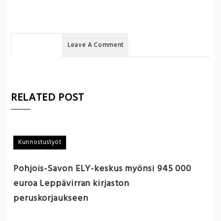
No Comments
Leave A Comment
RELATED POST
Kunnostustyöt
K
Pohjois-Savon ELY-keskus myönsi 945 000
T
euroa Leppävirran kirjaston
e
peruskorjaukseen