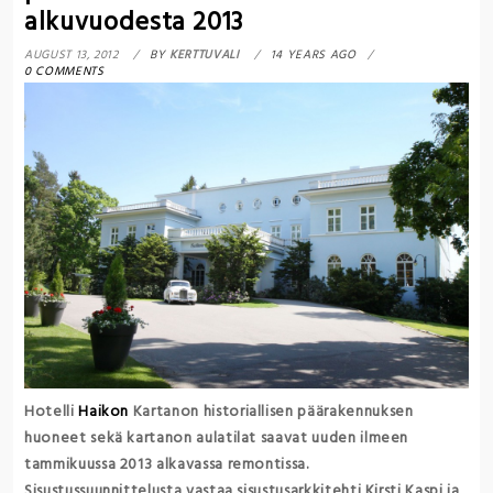
alkuvuodesta 2013
AUGUST 13, 2012
BY
KERTTUVALI
14 YEARS AGO
0 COMMENTS
Hotelli
Haikon
Kartanon historiallisen päärakennuksen
huoneet sekä kartanon aulatilat saavat uuden ilmeen
tammikuussa 2013 alkavassa remontissa.
Sisustussuunnittelusta vastaa sisustusarkkitehti Kirsti Kaspi ja