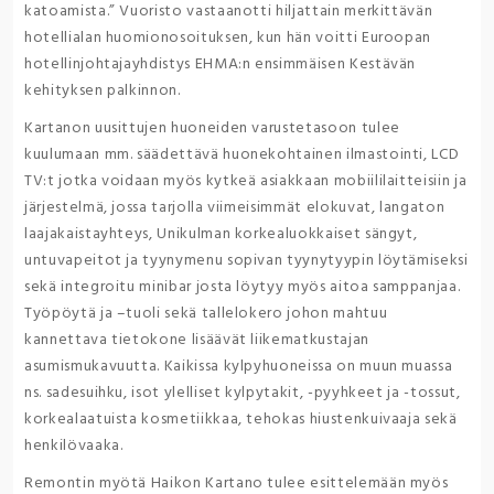
katoamista.” Vuoristo vastaanotti hiljattain merkittävän
hotellialan huomionosoituksen, kun hän voitti Euroopan
hotellinjohtajayhdistys EHMA:n ensimmäisen Kestävän
kehityksen palkinnon.
Kartanon uusittujen huoneiden varustetasoon tulee
kuulumaan mm. säädettävä huonekohtainen ilmastointi, LCD
TV:t jotka voidaan myös kytkeä asiakkaan mobiililaitteisiin ja
järjestelmä, jossa tarjolla viimeisimmät elokuvat, langaton
laajakaistayhteys, Unikulman korkealuokkaiset sängyt,
untuvapeitot ja tyynymenu sopivan tyynytyypin löytämiseksi
sekä integroitu minibar josta löytyy myös aitoa samppanjaa.
Työpöytä ja –tuoli sekä tallelokero johon mahtuu
kannettava tietokone lisäävät liikematkustajan
asumismukavuutta. Kaikissa kylpyhuoneissa on muun muassa
ns. sadesuihku, isot ylelliset kylpytakit, -pyyhkeet ja -tossut,
korkealaatuista kosmetiikkaa, tehokas hiustenkuivaaja sekä
henkilövaaka.
Remontin myötä Haikon Kartano tulee esittelemään myös