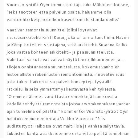
Vuoristo-yhtiöt Oy:n toimitusjohtaja Juha Mähönen iloitsee,
”sekä tuotteen että palvelun osalta: haluamme olla
vaihtoehto ketjuhotellien kasvottomille standardeille.”
Vaativan remontin suunnittelijoiksi löytyivät
sisustusarkkitehti Kirsti Kaspi, joka on ansioitunut mm. Haven
ja Kämp-hotellien sisustajana, sekä arkkitehti Susanna Kallio
joka vastaa kohteen arkkitehti- ja pääsuunnittelusta.
Valintaan vaikuttivat vahvat näytöt hotellihuoneiden ja –
tilojen onnistuneesta suunnittelusta, kokemus vanhojen
historiallisten rakennusten remontoinnista, innovatiivisuus
joka tukee Haikon uusia palvelukonsepteja fyysisillä
ratkaisuilla sekä ymmärtämys kestävästä kehityksestä.
”Olemme nähneet varoittavia esimerkkejä liian kovalla
kädellä tehdyistä remonteista joissa arvorakennuksen vanhan
ajan tunnelma on pilattu, ” kommentoi Vuoristo-yhtiöt Oy:n
hallituksen puheenjohtaja Veikko Vuoristo: ”Siksi
uudistustyöt Haikossa ovat maltillisia ja vanhaa säilyttäviä.
Lukuisten kanta-asiakkaidemme ei tarvitse pelätä tunnelman