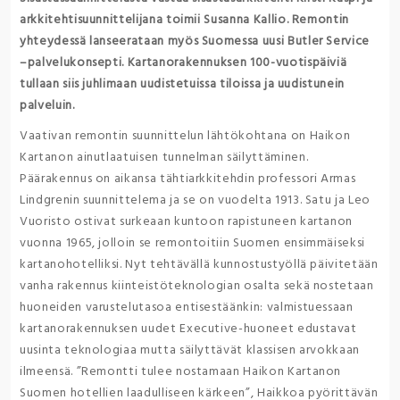
arkkitehtisuunnittelijana toimii Susanna Kallio. Remontin
yhteydessä lanseerataan myös Suomessa uusi Butler Service
–palvelukonsepti. Kartanorakennuksen 100-vuotispäiviä
tullaan siis juhlimaan uudistetuissa tiloissa ja uudistunein
palveluin.
Vaativan remontin suunnittelun lähtökohtana on Haikon
Kartanon ainutlaatuisen tunnelman säilyttäminen.
Päärakennus on aikansa tähtiarkkitehdin professori Armas
Lindgrenin suunnittelema ja se on vuodelta 1913. Satu ja Leo
Vuoristo ostivat surkeaan kuntoon rapistuneen kartanon
vuonna 1965, jolloin se remontoitiin Suomen ensimmäiseksi
kartanohotelliksi. Nyt tehtävällä kunnostustyöllä päivitetään
vanha rakennus kiinteistöteknologian osalta sekä nostetaan
huoneiden varustelutasoa entisestäänkin: valmistuessaan
kartanorakennuksen uudet Executive-huoneet edustavat
uusinta teknologiaa mutta säilyttävät klassisen arvokkaan
ilmeensä. ”Remontti tulee nostamaan Haikon Kartanon
Suomen hotellien laadulliseen kärkeen”, Haikkoa pyörittävän