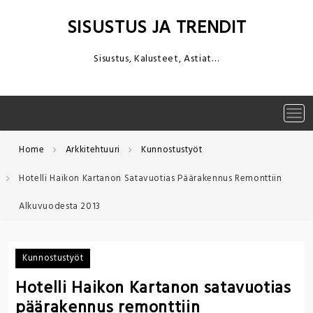
Skip
to
SISUSTUS JA TRENDIT
content
Sisustus, Kalusteet, Astiat…
Tog
navi
Home
Arkkitehtuuri
Kunnostustyöt
Hotelli Haikon Kartanon Satavuotias Päärakennus Remonttiin
Alkuvuodesta 2013
Kunnostustyöt
Hotelli Haikon Kartanon satavuotias
päärakennus remonttiin