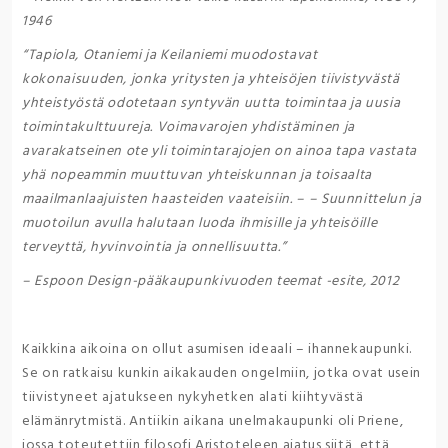
1946
“Tapiola, Otaniemi ja Keilaniemi muodostavat
kokonaisuuden, jonka yritysten ja yhteisöjen tiivistyvästä
yhteistyöstä odotetaan syntyvän uutta toimintaa ja uusia
toimintakulttuureja. Voimavarojen yhdistäminen ja
avarakatseinen ote yli toimintarajojen on ainoa tapa vastata
yhä nopeammin muuttuvan yhteiskunnan ja toisaalta
maailmanlaajuisten haasteiden vaateisiin. – – Suunnittelun ja
muotoilun avulla halutaan luoda ihmisille ja yhteisöille
terveyttä, hyvinvointia ja onnellisuutta.”
– Espoon Design-pääkaupunkivuoden teemat -esite, 2012
Kaikkina aikoina on ollut asumisen ideaali – ihannekaupunki.
Se on ratkaisu kunkin aikakauden ongelmiin, jotka ovat usein
tiivistyneet ajatukseen nykyhetken alati kiihtyvästä
elämänrytmistä. Antiikin aikana unelmakaupunki oli Priene,
jossa toteutettiin filosofi Aristoteleen ajatus siitä, että