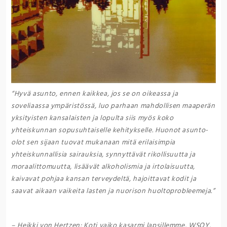
“Hyvä asunto, ennen kaikkea, jos se on oikeassa ja
soveliaassa ympäristössä, luo parhaan mahdollisen maaperän
yksityisten kansalaisten ja lopulta siis myös koko
yhteiskunnan sopusuhtaiselle kehitykselle. Huonot asunto-
olot sen sijaan tuovat mukanaan mitä erilaisimpia
yhteiskunnallisia sairauksia, synnyttävät rikollisuutta ja
moraalittomuutta, lisäävät alkoholismia ja irtolaisuutta,
kaivavat pohjaa kansan terveydeltä, hajoittavat kodit ja
saavat aikaan vaikeita lasten ja nuorison huoltoprobleemeja.”
– Heikki von Hertzen: Koti vaiko kasarmi lapsillemme, WSOY,