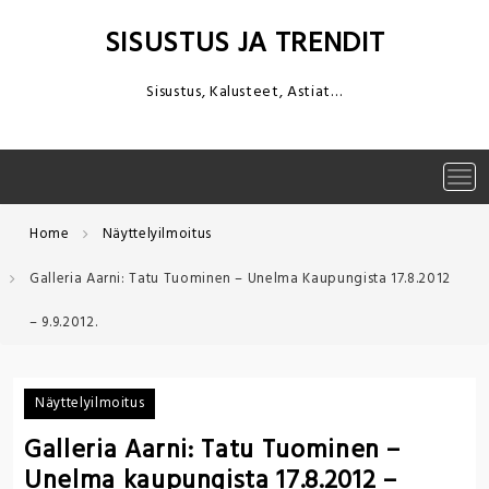
Skip
to
SISUSTUS JA TRENDIT
content
Sisustus, Kalusteet, Astiat…
Tog
navi
Home
Näyttelyilmoitus
Galleria Aarni: Tatu Tuominen – Unelma Kaupungista 17.8.2012
– 9.9.2012.
Näyttelyilmoitus
Galleria Aarni: Tatu Tuominen –
Unelma kaupungista 17.8.2012 –