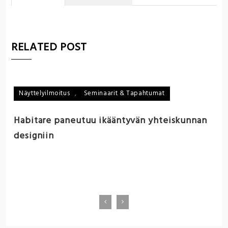
RELATED POST
Näyttelyilmoitus
,
Seminaarit & Tapahtumat
A
Habitare paneutuu ikääntyvän yhteiskunnan
In
designiin
k
a
I