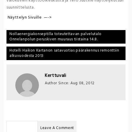
valokuvien käyttöoikeuksista ja Tero Juutille näyttelykutsun
suunnittelusta.
Näyttelyn Sivuille —->
Post
Nollaenergiakonseptilla toteutettavan palvelutalo
Onnelanpolun peruskiven muuraus tiistaina 14.8.
navigation
Hotelli Haikon Kartanon satavuotias päärakennus remonttiin
alkuvuodesta 2013
Kerttuvali
Author Since: Aug 08, 2012
No Comments
Leave A Comment