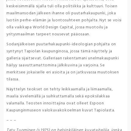
keskeisimmällä sijalla tuli olla politiikka ja kulttuuri. Toisen
maailmansodan jälkeen ihanne oli puutarhakaupunki, joka
luotiin perhe-elämän ja luontosuhteen pohjalta. Nyt se voisi
olla vaikkapa World Design Capital, jossa muotoilu ja
yritysmaailman tarpeet nousevat pääosaan.
Sodanjälkeisen puutarhakaupunki-ideologian pohjalta on
syntynyt Tapiolan kaupunginosa, jossa tämä näyttely ja
galleria sijaitsevat. Galleriaan rakentamani unelmakaupunki
häilyy saavuttamattomina jälkikuvina ja varjoina. Se
merkitsee jokaiselle eri asioita ja on jatkuvassa muutoksen
tilassa.
Näyttelyn teokset on tehty leikkaamalla ja liimaamalla,
maalia sivelemällä ja suihkuttamalla sekä epoksilakkaa
valamalla. Teosten innoittajina ovat olleet Espoon
Kaupunginmuseon valokuvakokoelman kuvat Tapiolasta.
– – –
Tatu Tuominen (s.1975) on helsinkiläinen kuvataiteilija, jonka