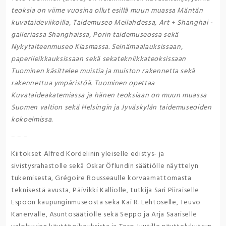
teoksia on viime vuosina ollut esillä muun muassa Mäntän
kuvataideviikoilla, Taidemuseo Meilahdessa, Art + Shanghai -
galleriassa Shanghaissa, Porin taidemuseossa sekä
Nykytaiteenmuseo Kiasmassa. Seinämaalauksissaan,
paperileikkauksissaan sekä sekatekniikkateoksissaan
Tuominen käsittelee muistia ja muiston rakennetta sekä
rakennettua ympäristöä. Tuominen opettaa
Kuvataideakatemiassa ja hänen teoksiaan on muun muassa
Suomen valtion sekä Helsingin ja Jyväskylän taidemuseoiden
kokoelmissa.
– – –
Kiitokset Alfred Kordelinin yleiselle edistys- ja
sivistysrahastolle sekä Oskar Öflundin säätiölle näyttelyn
tukemisesta, Grégoire Rousseaulle korvaamattomasta
teknisestä avusta, Päivikki Kalliolle, tutkija Sari Piiraiselle
Espoon kaupunginmuseosta sekä Kai R. Lehtoselle, Teuvo
Kanervalle, Asuntosäätiölle sekä Seppo ja Arja Saariselle