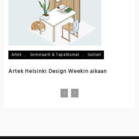
:
n
p
Artek
,
Seminaarit & Tapahtumat
,
Uutiset
Artek Helsinki Design Weekin aikaan