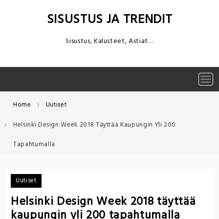
Skip
to
SISUSTUS JA TRENDIT
content
Sisustus, Kalusteet, Astiat…
Tog
navi
Home
Uutiset
Helsinki Design Week 2018 Täyttää Kaupungin Yli 200
Tapahtumalla
Uutiset
Helsinki Design Week 2018 täyttää
kaupungin yli 200 tapahtumalla