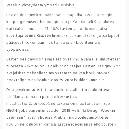
Weekin yhteydessä ympäri Helsinkiä.
Lasten designviikon päätapahtumapaikat ovat Helsingin
kaupunginmuseo, kaupungintalo ja Kattilahalli Suvilahdessa.
Kattilahalli muuttuu 15.-16.9. Lasten viikonlopun ajaksi
kuvittaja
Leena Kisosen
luomaksi taikametsäksi, jossa lapset
pääsevät kokemaan muotoilua ja arkkitehtuuria eri
työpajoissa.
Lasten designviikon avajaiset ovat 7.9. ja samalla juhlistetaan
tuoretta Asko Avonius palkinnon saajaa. Lasten Designviikon
avajaisissa maistellaan myös tämän päivän kouluruokaa
cocktailpaloina kouluruoan 75-vuotisjuhlan kunniaksi.
Designviikon suositut kaupunki-installaatiot rakentuvat
tänäkin vuonna eri puolille keskustaa.
Installaatio
Chatrouletten
takana on muotoilutoimisto
NEON, joka paneutui vuoden 2018 Helsinki Design Weekin
teemaan “Trust” yhdessä Arabian muotoilupainotteisen
koulun nelosluokan kanssa. Lasten ideoiden ja ehdotusten