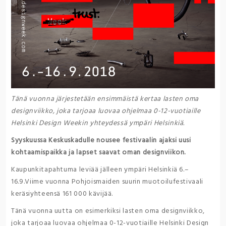
Tänä vuonna järjestetään ensimmäistä kertaa lasten oma
designviikko, joka tarjoaa luovaa ohjelmaa 0-12-vuotiaille
Helsinki Design Weekin yhteydessä ympäri Helsinkiä.
Syyskuussa Keskuskadulle nousee festivaalin ajaksi uusi
kohtaamispaikka ja lapset saavat oman designviikon.
Kaupunkitapahtuma leviää jälleen ympäri Helsinkiä 6.–
16.9.Viime vuonna Pohjoismaiden suurin muotoilufestivaali
keräsiyhteensä 161 000 kävijää.
Tänä vuonna uutta on esimerkiksi lasten oma designviikko,
joka tarjoaa luovaa ohjelmaa 0-12-vuotiaille Helsinki Design