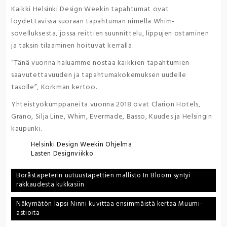
Kaikki Helsinki Design Weekin tapahtumat ovat
löydettävissä suoraan tapahtuman nimellä Whim-
sovelluksesta, jossa reittien suunnittelu, lippujen ostaminen
ja taksin tilaaminen hoituvat kerralla.
“Tänä vuonna haluamme nostaa kaikkien tapahtumien
saavutettavuuden ja tapahtumakokemuksen uudelle
tasolle”, Korkman kertoo.
Yhteistyökumppaneita vuonna 2018 ovat Clarion Hotels,
Grano, Silja Line, Whim, Evermade, Basso, Kuudes ja Helsingin
kaupunki.
Helsinki Design Weekin Ohjelma
Lasten Designviikko
Post
Boråstapeterin uutuustapettien mallisto In Bloom syntyi
rakkaudesta kukkasiin
navigation
Näkymätön lapsi Ninni kuvittaa ensimmäistä kertaa Muumi-
astioita