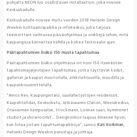
pohjalta NEON luo osallistavan installaation, joka nousee
Keskuskadulle.
Keskuskadulle nousee myös vuoden 2018 Helsinki Design
Weekin kohtaamispaikka ja infokeskus, joka tarjoaa
teemoittain vaihtuvaa päiväohjelmaa ja vinkkejä siihen, mitä
kaupungissa kannattaa nähdä ja kokea festivaalin ajan.
Päätapahtumien lisäksi 150 muuta tapahtumaa
Päätapahtumien lisäksi ohjelmassa on noin 150 itsenäisten
tapahtumajärjestäjien tapahtumaa, jotka täyttävät kadut,
galleriat ja kaupat muotoilulla, arkkitehtuurilla, muodilla ja
kaupunkisuunnittelulla.
“Amos Rex, Kaupungintalo, suurlähetystöjen residenssit,
Kaapelitehdas, Keskuskatu, Jätkäsaaren Clarion, Messukeskus,
Otaniemen kampusalue, Stockmann, Lonnan saari, kymmenet
studiot ja showroomit… Designviikon laajuus ilmenee hyvin,
kun listaa joitain tapahtumapaikkoja”, sanoo
Kari Korkman
,
Helsinki Design Weekin perustaja ja johtaja.