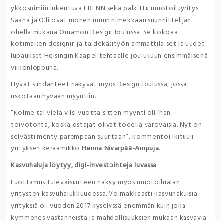
ykkösnimiin lukeutuva FRENN sekä palkittu muotoiluyritys
Saana ja Olli ovat monen muun nimekkään suunnittelijan
ohella mukana Ornamon Design Joulussa. Se kokoaa
kotimaisen designin ja taidekäsityön ammattilaiset ja uudet
lupaukset Helsingin Kaapelitehtaalle joulukuun ensimmäisenä
viikonloppuna.
Hyvät suhdanteet näkyvät myös Design Joulussa, jossa
uskotaan hyvään myyntiin.
”
Kolme tai vielä viisi vuotta sitten myynti oli ihan
toivotonta, koska ostajat olivat todella varovaisia. Nyt on
selvästi menty parempaan suuntaan”, kommentoi Ikituuli-
yrityksen keraamikko
Henna Nivarpää-Ampuja
.
Kasvuhaluja löytyy, digi-investointeja luvassa
Luottamus tulevaisuuteen näkyy myös muotoilualan
yritysten kasvuhalukkuudessa. Voimakkaasti kasvuhakuisia
yrityksiä oli vuoden 2017 kyselyssä enemmän kuin joka
kymmenes vastanneista ja mahdollisuuksien mukaan kasvavia