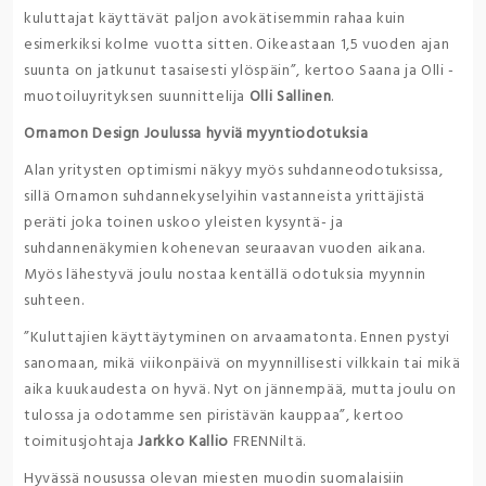
kuluttajat käyttävät paljon avokätisemmin rahaa kuin
esimerkiksi kolme vuotta sitten. Oikeastaan 1,5 vuoden ajan
suunta on jatkunut tasaisesti ylöspäin”, kertoo Saana ja Olli -
muotoiluyrityksen suunnittelija
Olli Sallinen
.
Ornamon Design Joulussa hyviä myyntiodotuksia
Alan yritysten optimismi näkyy myös suhdanneodotuksissa,
sillä Ornamon suhdannekyselyihin vastanneista yrittäjistä
peräti joka toinen uskoo yleisten kysyntä- ja
suhdannenäkymien kohenevan seuraavan vuoden aikana.
Myös lähestyvä joulu nostaa kentällä odotuksia myynnin
suhteen.
”Kuluttajien käyttäytyminen on arvaamatonta. Ennen pystyi
sanomaan, mikä viikonpäivä on myynnillisesti vilkkain tai mikä
aika kuukaudesta on hyvä. Nyt on jännempää, mutta joulu on
tulossa ja odotamme sen piristävän kauppaa”, kertoo
toimitusjohtaja
Jarkko Kallio
FRENNiltä.
Hyvässä nousussa olevan miesten muodin suomalaisiin