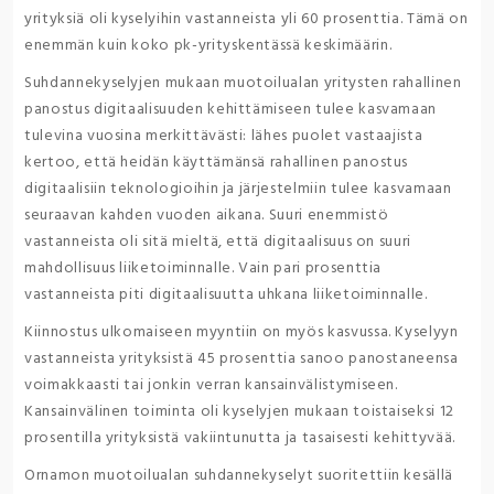
yrityksiä oli kyselyihin vastanneista yli 60 prosenttia. Tämä on
enemmän kuin koko pk-yrityskentässä keskimäärin.
Suhdannekyselyjen mukaan muotoilualan yritysten rahallinen
panostus digitaalisuuden kehittämiseen tulee kasvamaan
tulevina vuosina merkittävästi: lähes puolet vastaajista
kertoo, että heidän käyttämänsä rahallinen panostus
digitaalisiin teknologioihin ja järjestelmiin tulee kasvamaan
seuraavan kahden vuoden aikana. Suuri enemmistö
vastanneista oli sitä mieltä, että digitaalisuus on suuri
mahdollisuus liiketoiminnalle. Vain pari prosenttia
vastanneista piti digitaalisuutta uhkana liiketoiminnalle.
Kiinnostus ulkomaiseen myyntiin on myös kasvussa. Kyselyyn
vastanneista yrityksistä 45 prosenttia sanoo panostaneensa
voimakkaasti tai jonkin verran kansainvälistymiseen.
Kansainvälinen toiminta oli kyselyjen mukaan toistaiseksi 12
prosentilla yrityksistä vakiintunutta ja tasaisesti kehittyvää.
Ornamon muotoilualan suhdannekyselyt suoritettiin kesällä