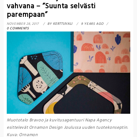
vahvana – ”Suunta selvästi
parempaan”
NOVEMBER 28, 2017
BY
KERTTUVALI
9 YEARS AGO
0 COMMENTS
Muototalo Bravoo ja kuvitusagentuuri Napa Agency
esittelevät Ornamon Design Joulussa uuden tuotekonseptin.
Kuva: Ornamon