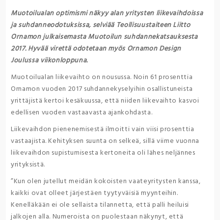
Muotoilualan optimismi näkyy alan yritysten liikevaihdoissa
ja suhdanneodotuksissa, selviää Teollisuustaiteen Liitto
Ornamon julkaisemasta Muotoilun suhdannekatsauksesta
2017. Hyvää virettä odotetaan myös Ornamon Design
Joulussa viikonloppuna.
Muotoilualan liikevaihto on nousussa. Noin 61 prosenttia
Ornamon vuoden 2017 suhdannekyselyihin osallistuneista
yrittäjistä kertoi kesäkuussa, että niiden liikevaihto kasvoi
edellisen vuoden vastaavasta ajankohdasta.
Liikevaihdon pienenemisestä ilmoitti vain viisi prosenttia
vastaajista. Kehityksen suunta on selkeä, sillä viime vuonna
liikevaihdon supistumisesta kertoneita oli lähes neljännes
yrityksistä.
”Kun olen jutellut meidän kokoisten vaateyritysten kanssa,
kaikki ovat olleet järjestäen tyytyväisiä myynteihin.
Kenelläkään ei ole sellaista tilannetta, että palli heiluisi
jalkojen alla. Numeroista on puolestaan näkynyt, että