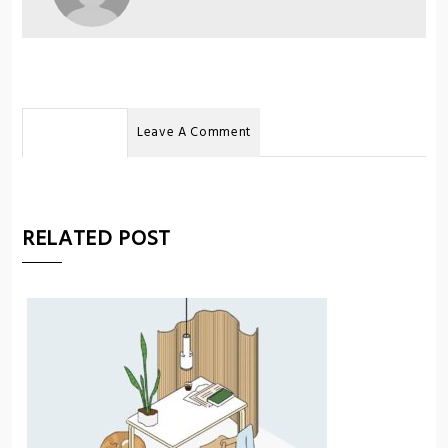
No Comments
Leave A Comment
RELATED POST
U
:
n
p