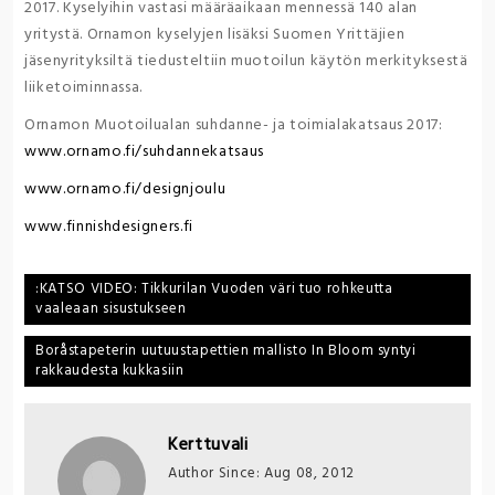
2017. Kyselyihin vastasi määräaikaan mennessä 140 alan
yritystä. Ornamon kyselyjen lisäksi Suomen Yrittäjien
jäsenyrityksiltä tiedusteltiin muotoilun käytön merkityksestä
liiketoiminnassa.
Ornamon Muotoilualan suhdanne- ja toimialakatsaus 2017:
www.ornamo.fi/suhdannekatsaus
www.ornamo.fi/designjoulu
www.finnishdesigners.fi
Post
:KATSO VIDEO: Tikkurilan Vuoden väri tuo rohkeutta
vaaleaan sisustukseen
navigation
Boråstapeterin uutuustapettien mallisto In Bloom syntyi
rakkaudesta kukkasiin
Kerttuvali
Author Since: Aug 08, 2012