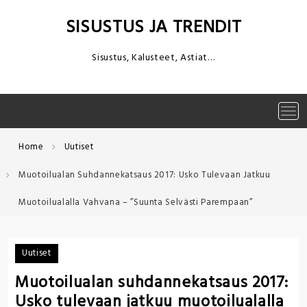
Skip
to
SISUSTUS JA TRENDIT
content
Sisustus, Kalusteet, Astiat…
Tog
navi
Home
Uutiset
Muotoilualan Suhdannekatsaus 2017: Usko Tulevaan Jatkuu
Muotoilualalla Vahvana – ”Suunta Selvästi Parempaan”
Uutiset
Muotoilualan suhdannekatsaus 2017:
Usko tulevaan jatkuu muotoilualalla